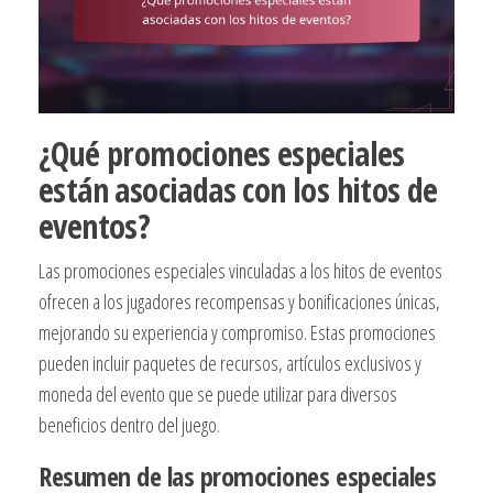
¿Qué promociones especiales
están asociadas con los hitos de
eventos?
Las promociones especiales vinculadas a los hitos de eventos
ofrecen a los jugadores recompensas y bonificaciones únicas,
mejorando su experiencia y compromiso. Estas promociones
pueden incluir paquetes de recursos, artículos exclusivos y
moneda del evento que se puede utilizar para diversos
beneficios dentro del juego.
Resumen de las promociones especiales