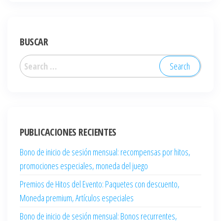
BUSCAR
Search
for:
PUBLICACIONES RECIENTES
Bono de inicio de sesión mensual: recompensas por hitos,
promociones especiales, moneda del juego
Premios de Hitos del Evento: Paquetes con descuento,
Moneda premium, Artículos especiales
Bono de inicio de sesión mensual: Bonos recurrentes,