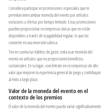
Considera participar en promociones especiales que te
permitan intercambiar moneda del evento por artículos
exclusivos u ofertas por tiempo limitado. Estas promociones
pueden proporcionar recompensas únicas que no están
disponibles a través de la jugabilidad regular, lo que las
convierte en una inversión valiosa.
Ten en cuenta tus hábitos de gasto; evita usar moneda del
evento en artículos que no proporcionen beneficios
sustanciales. En su lugar, concéntrate en recompensas de alto
valor que mejoren tu experiencia general de juego y contribuyan
al éxito a largo plazo.
Valor de la moneda del evento en el
contexto de los premios
El valor de la moneda del evento puede variar significativamente