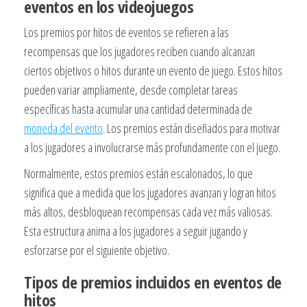
eventos en los videojuegos
Los premios por hitos de eventos se refieren a las
recompensas que los jugadores reciben cuando alcanzan
ciertos objetivos o hitos durante un evento de juego. Estos hitos
pueden variar ampliamente, desde completar tareas
específicas hasta acumular una cantidad determinada de
moneda del evento
. Los premios están diseñados para motivar
a los jugadores a involucrarse más profundamente con el juego.
Normalmente, estos premios están escalonados, lo que
significa que a medida que los jugadores avanzan y logran hitos
más altos, desbloquean recompensas cada vez más valiosas.
Esta estructura anima a los jugadores a seguir jugando y
esforzarse por el siguiente objetivo.
Tipos de premios incluidos en eventos de
hitos