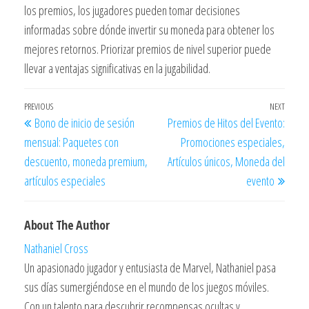
los premios, los jugadores pueden tomar decisiones
informadas sobre dónde invertir su moneda para obtener los
mejores retornos. Priorizar premios de nivel superior puede
llevar a ventajas significativas en la jugabilidad.
Post
Previous
PREVIOUS
NEXT
Next
Bono de inicio de sesión
Premios de Hitos del Evento:
navigation
Post
Post
mensual: Paquetes con
Promociones especiales,
descuento, moneda premium,
Artículos únicos, Moneda del
artículos especiales
evento
About The Author
Nathaniel Cross
Un apasionado jugador y entusiasta de Marvel, Nathaniel pasa
sus días sumergiéndose en el mundo de los juegos móviles.
Con un talento para descubrir recompensas ocultas y