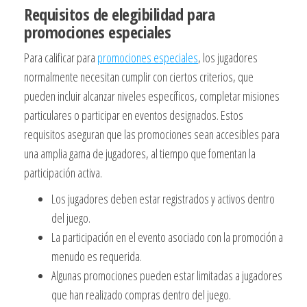
Requisitos de elegibilidad para
promociones especiales
Para calificar para
promociones especiales
, los jugadores
normalmente necesitan cumplir con ciertos criterios, que
pueden incluir alcanzar niveles específicos, completar misiones
particulares o participar en eventos designados. Estos
requisitos aseguran que las promociones sean accesibles para
una amplia gama de jugadores, al tiempo que fomentan la
participación activa.
Los jugadores deben estar registrados y activos dentro
del juego.
La participación en el evento asociado con la promoción a
menudo es requerida.
Algunas promociones pueden estar limitadas a jugadores
que han realizado compras dentro del juego.