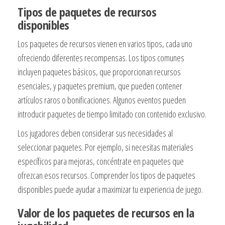
Tipos de paquetes de recursos
disponibles
Los paquetes de recursos vienen en varios tipos, cada uno
ofreciendo diferentes recompensas. Los tipos comunes
incluyen paquetes básicos, que proporcionan recursos
esenciales, y paquetes premium, que pueden contener
artículos raros o bonificaciones. Algunos eventos pueden
introducir paquetes de tiempo limitado con contenido exclusivo.
Los jugadores deben considerar sus necesidades al
seleccionar paquetes. Por ejemplo, si necesitas materiales
específicos para mejoras, concéntrate en paquetes que
ofrezcan esos recursos. Comprender los tipos de paquetes
disponibles puede ayudar a maximizar tu experiencia de juego.
Valor de los paquetes de recursos en la