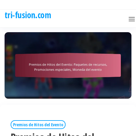
Skip
to
tri-fusion.com
the
content
Premios de Hitos del Evento