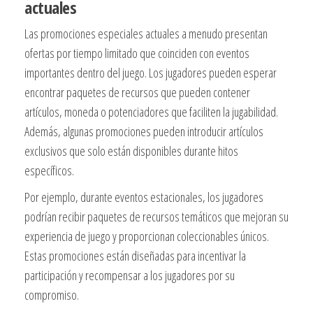
actuales
Las promociones especiales actuales a menudo presentan
ofertas por tiempo limitado que coinciden con eventos
importantes dentro del juego. Los jugadores pueden esperar
encontrar paquetes de recursos que pueden contener
artículos, moneda o potenciadores que faciliten la jugabilidad.
Además, algunas promociones pueden introducir artículos
exclusivos que solo están disponibles durante hitos
específicos.
Por ejemplo, durante eventos estacionales, los jugadores
podrían recibir paquetes de recursos temáticos que mejoran su
experiencia de juego y proporcionan coleccionables únicos.
Estas promociones están diseñadas para incentivar la
participación y recompensar a los jugadores por su
compromiso.